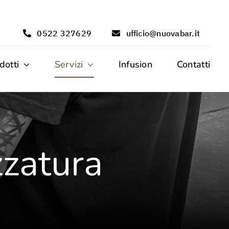
0522 327629
ufficio@nuovabar.it
dotti
Servizi
Infusion
Contatti
zzatura