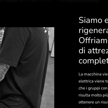
Siamo es
rigener
Offriam
di attr
comple
La macchina vien
elettrica viene 
che i gruppi con
risulta molto pi
ottenere un risu